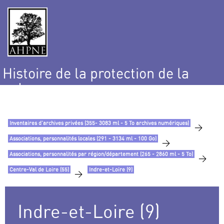
Histoire de la protection de la
nature
et de l’environnement
Inventaires d’archives privées (355- 3083 ml - 5 To archives numériques)
>
Associations, personnalités locales (291 - 3134 ml - 100 Go)
>
Associations, personnalités par région/département (265 - 2860 ml - 5 To)
>
Centre-Val de Loire (55)
Indre-et-Loire (9)
>
Indre-et-Loire (9)