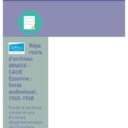
Répe
rtoire
d’archives
détaillé :
CAUE
Essonne :
fonds
audiovisuel,
1965-1968
Fonds d’archives
conservé aux
Archives
départementales
de l’Essonne