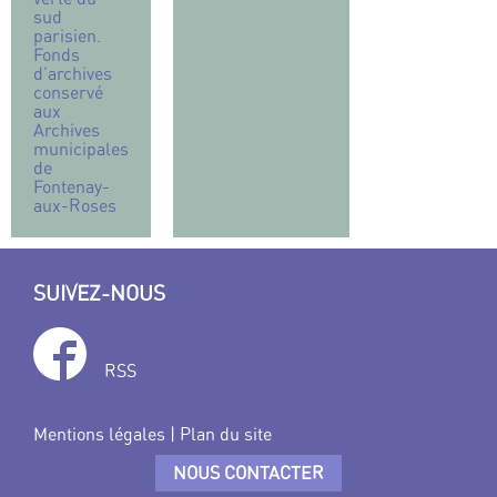
sud
parisien.
Fonds
d’archives
conservé
aux
Archives
municipales
de
Fontenay-
aux-Roses
SUIVEZ-NOUS
RSS
Mentions légales
|
Plan du site
NOUS CONTACTER