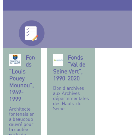
Fon
Fonds
ds
"Val de
"Louis
Seine Vert",
Pouey-
1990-2020
Mounou",
Don d’archives
1969-
aux Archives
départementales
1999
des Hauts-de-
Seine
Architecte
fontenaisien
a beaucoup
œuvré pour
la coulée
verte du