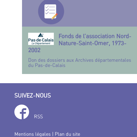
Fonds de l’association Nord-
Nature-Saint-Omer, 1973-
2002
Don des dossiers aux Archives départementales
du Pas-de-Calais
SUIVEZ-NOUS
RSS
Mentions légales
|
Plan du site