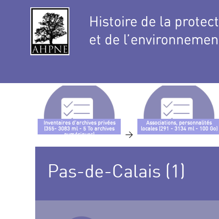
Histoire de la protec
et de l’environnemen
Inventaires d’archives privées
Associations, personnalités
(355- 3083 ml - 5 To archives
locales (291 - 3134 ml - 100 Go)
>
numériques)
Pas-de-Calais (1)