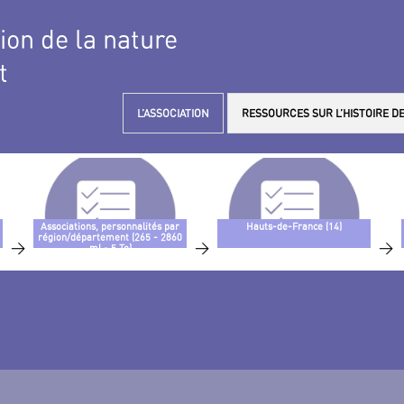
tion de la nature
t
L’ASSOCIATION
RESSOURCES SUR L’HISTOIRE DE
Associations, personnalités par
Hauts-de-France (14)
région/département (265 - 2860
>
>
>
ml - 5 To)