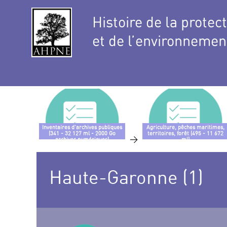
Histoire de la protec
et de l’environnemen
Inventaires d’archives publiques
Agriculture, pêches maritimes,
(341 - 32 127 ml - 2000 Go
territoires, forêt (495 - 11 672
>
archives numériques)
ml)
Haute-Garonne (1)