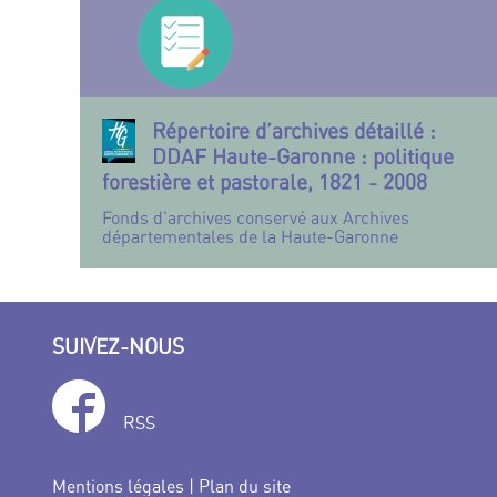
Répertoire d’archives détaillé :
DDAF Haute-Garonne : politique
forestière et pastorale, 1821 - 2008
Fonds d’archives conservé aux Archives
départementales de la Haute-Garonne
SUIVEZ-NOUS
RSS
Mentions légales
|
Plan du site