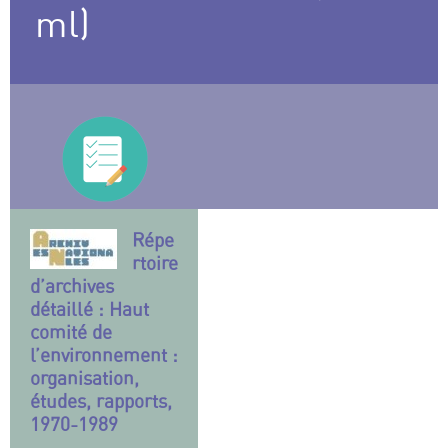
ml)
Répe
rtoire
d’archives
détaillé : Haut
comité de
l’environnement :
organisation,
études, rapports,
1970-1989