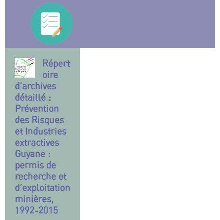
Répert
oire
d’archives
détaillé :
Prévention
des Risques
et Industries
extractives
Guyane :
permis de
recherche et
d’exploitation
minières,
1992-2015