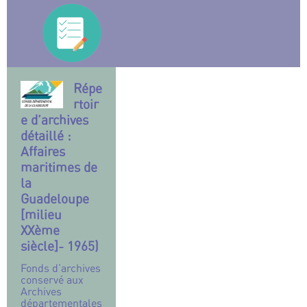
Répe
rtoir
e d’archives
détaillé :
Affaires
maritimes de
la
Guadeloupe
[milieu
XXème
siècle]- 1965)
Fonds d’archives
conservé aux
Archives
départementales