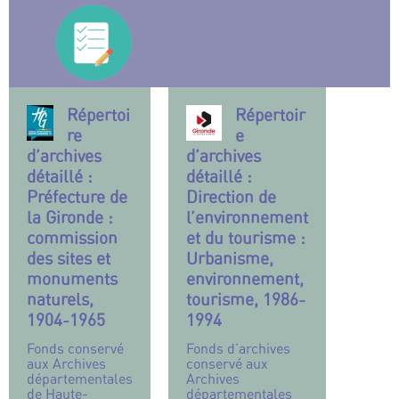
Répertoi
Répertoir
re
e
d’archives
d’archives
détaillé :
détaillé :
Préfecture de
Direction de
la Gironde :
l’environnement
commission
et du tourisme :
des sites et
Urbanisme,
monuments
environnement,
naturels,
tourisme, 1986-
1904-1965
1994
Fonds conservé
Fonds d’archives
aux Archives
conservé aux
départementales
Archives
de Haute-
départementales