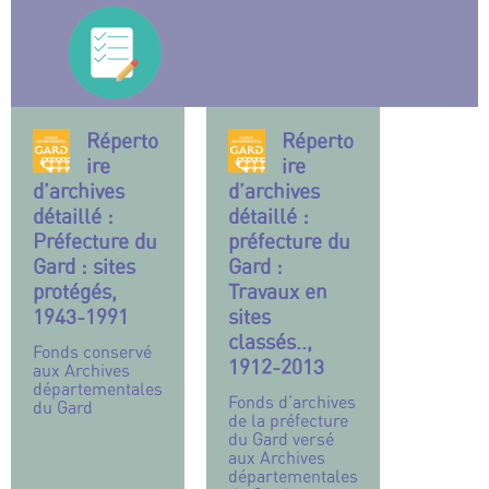
Réperto
Réperto
ire
ire
d’archives
d’archives
détaillé :
détaillé :
Préfecture du
préfecture du
Gard : sites
Gard :
protégés,
Travaux en
1943-1991
sites
classés..,
Fonds conservé
1912-2013
aux Archives
départementales
Fonds d’archives
du Gard
de la préfecture
du Gard versé
aux Archives
départementales