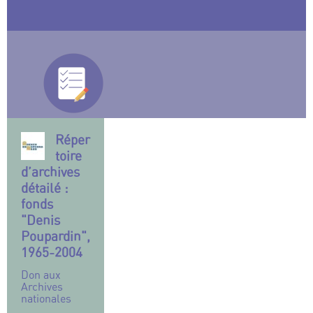
Réper
toire
d’archives
détailé :
fonds
"Denis
Poupardin",
1965-2004
Don aux
Archives
nationales