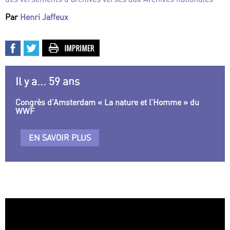
Par
Henri Jaffeux
Il y a... 59 ans
Congrès d’Amsterdam « La nature et l’Homme » du
WWF
EN SAVOIR PLUS