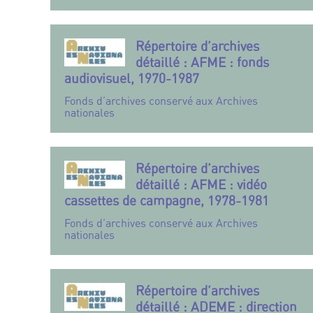
Répertoire d’archives
détaillé : AFME : fonds
audiovisuel, 1970-1987
Fonds d’archives conservé aux Archives
nationales
Répertoire d’archives
détaillé : AFME : vidéo
cassettes de campagne, 1978-1981
Fonds d’archives conservé aux Archives
nationales
Répertoire d’archives
détaillé : ADEME : direction