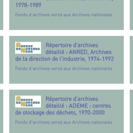
1978-1989
Fonds d’archives versé aux Archives nationales
Répertoire d’archives
détaillé : ANRED, Archives
de la direction de l’industrie, 1974-1992
Fonds d’archives versé aux Archives nationales
Répertoire d’archives
détaillé : ADEME : centres
de stockage des déchets, 1970-2000
Fonds d’archives versé aux Archives nationales