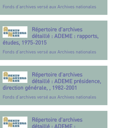
Fonds d’archives versé aux Archives nationales
Répertoire d’archives
détaillé : ADEME : rapports,
études, 1975-2015
Fonds d’archives versé aux Archives nationales
Répertoire d’archives
détaillé : ADEME présidence,
direction générale, , 1982-2001
Fonds d’archives versé aux Archives nationales
Répertoire d’archives
détaillé : ADEME :