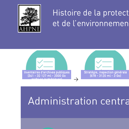
Histoire de la protec
et de l’environnemen
Inventaires d’archives publiques
Stratégie, inspection générale
(341 - 32 127 ml - 2000 Go
(578 - 3120 ml - 3 Go)
>
archives numériques)
Administration centr