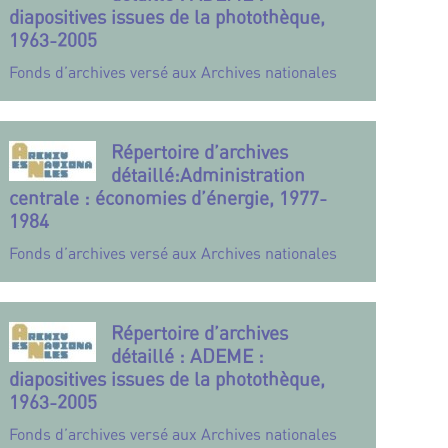
diapositives issues de la photothèque,
1963-2005
Fonds d’archives versé aux Archives nationales
Répertoire d’archives
détaillé:Administration
centrale : économies d’énergie, 1977-
1984
Fonds d’archives versé aux Archives nationales
Répertoire d’archives
détaillé : ADEME :
diapositives issues de la photothèque,
1963-2005
Fonds d’archives versé aux Archives nationales