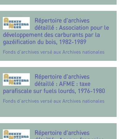
Répertoire d’archives
détaillé : Association pour le
développement des carburants par la
gazéification du bois, 1982-1989
Fonds d’archives versé aux Archives nationales
Répertoire d’archives
détaillé : AFME : taxe
parafiscale sur fuels lourds, 1976-1980
Fonds d’archives versé aux Archives nationales
Répertoire d’archives