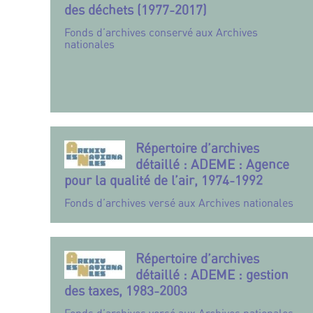
des déchets (1977-2017)
Fonds d’archives conservé aux Archives
nationales
Répertoire d’archives
détaillé : ADEME : Agence
pour la qualité de l’air, 1974-1992
Fonds d’archives versé aux Archives nationales
Répertoire d’archives
détaillé : ADEME : gestion
des taxes, 1983-2003