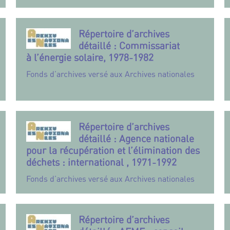
Répertoire d’archives
détaillé : Commissariat
à l’énergie solaire, 1978-1982
Fonds d’archives versé aux Archives nationales
Répertoire d’archives
détaillé : Agence nationale
pour la récupération et l’élimination des
déchets : international , 1971-1992
Fonds d’archives versé aux Archives nationales
Répertoire d’archives