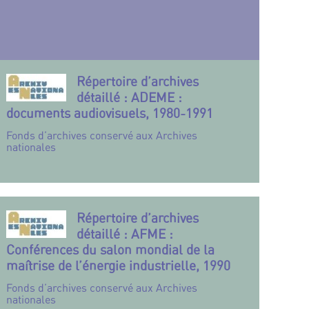
Répertoire d’archives
détaillé : ADEME :
documents audiovisuels, 1980-1991
Fonds d’archives conservé aux Archives
nationales
Répertoire d’archives
détaillé : AFME :
Conférences du salon mondial de la
maîtrise de l’énergie industrielle, 1990
Fonds d’archives conservé aux Archives
nationales