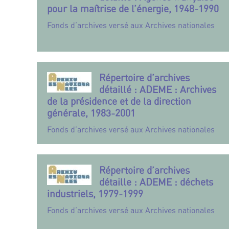
pour la maîtrise de l’énergie, 1948-1990
Fonds d’archives versé aux Archives nationales
Répertoire d’archives
détaillé : ADEME : Archives
de la présidence et de la direction
générale, 1983-2001
Fonds d’archives versé aux Archives nationales
Répertoire d’archives
détaille : ADEME : déchets
industriels, 1979-1999
Fonds d’archives versé aux Archives nationales