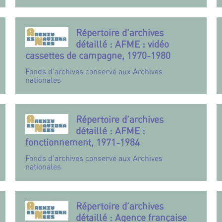
Répertoire d’archives
détaillé : AFME : vidéo
cassettes de campagne, 1970-1980
Fonds d’archives conservé aux Archives
nationales
Répertoire d’archives
détaillé : AFME :
fonctionnement, 1971-1984
Fonds d’archives conservé aux Archives
nationales
Répertoire d’archives
détaillé : Agence française