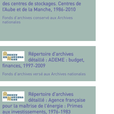
des centres de stockages. Centres de
l’Aube et de la Manche, 1986-2010
Fonds d’archives conservé aux Archives
nationales
Répertoire d’archives
détaillé : ADEME : budget,
finances, 1997-2009
Fonds d’archives versé aux Archives nationales
Répertoire d’archives
détaillé : Agence française
pour la maîtrise de l’énergie : Primes
aux investissements, 1976-1983