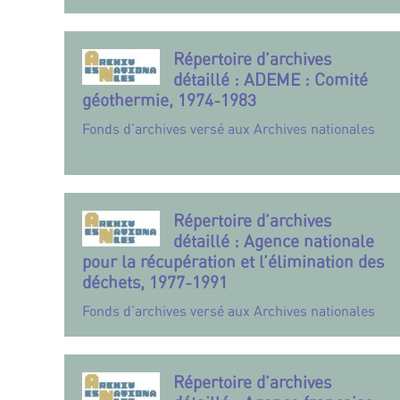
Répertoire d’archives
détaillé : ADEME : Comité
géothermie, 1974-1983
Fonds d’archives versé aux Archives nationales
Répertoire d’archives
détaillé : Agence nationale
pour la récupération et l’élimination des
déchets, 1977-1991
Fonds d’archives versé aux Archives nationales
Répertoire d’archives