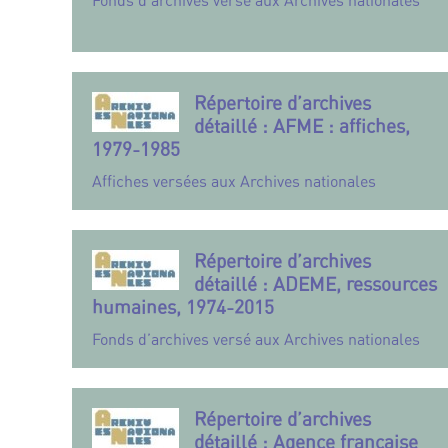
Fonds d’archives versé aux Archives nationales
Répertoire d’archives
détaillé : AFME : affiches,
1979-1985
Affiches versées aux Archives nationales
Répertoire d’archives
détaillé : ADEME, ressources
humaines, 1974-2015
Fonds d’archives versé aux Archives nationales
Répertoire d’archives
détaillé : Agence française