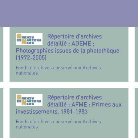
Répertoire d’archives
détaillé : ADEME ;
Photographies issues de la photothèque
(1972-2005)
Fonds d’archives conservé aux Archives
nationales
Répertoire d’archives
détaillé : AFME : Primes aux
investissements, 1981-1983
Fonds d’archives conservé aux Archives
nationales