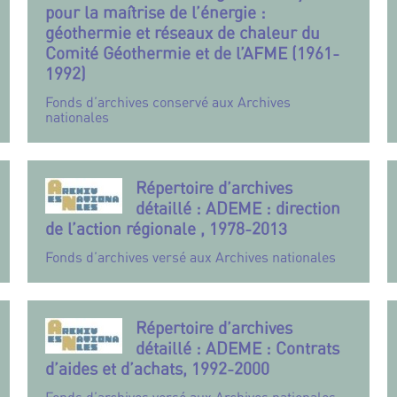
pour la maîtrise de l’énergie :
géothermie et réseaux de chaleur du
Comité Géothermie et de l’AFME (1961-
1992)
Fonds d’archives conservé aux Archives
nationales
Répertoire d’archives
détaillé : ADEME : direction
de l’action régionale , 1978-2013
Fonds d’archives versé aux Archives nationales
Répertoire d’archives
détaillé : ADEME : Contrats
d’aides et d’achats, 1992-2000