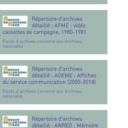
Répertoire d’archives
détaillé : AFME : vidéo
cassettes de campagne, 1980-1981
Fonds d’archives conservé aux Archives
nationales
Répertoire d’archives
détaillé : ADEME : Affiches
du service communication (2000-2018)
Fonds d’archives conservé aux Archives
nationales
Répertoire d’archives
détaillé : ANRED : Mémoire