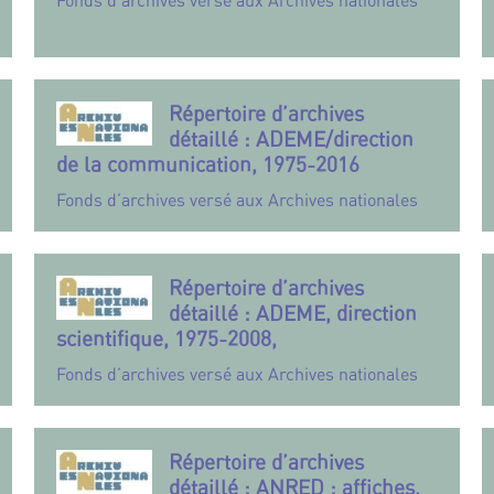
Fonds d’archives versé aux Archives nationales
Répertoire d’archives
détaillé : ADEME/direction
de la communication, 1975-2016
Fonds d’archives versé aux Archives nationales
Répertoire d’archives
détaillé : ADEME, direction
scientifique, 1975-2008,
Fonds d’archives versé aux Archives nationales
Répertoire d’archives
détaillé : ANRED : affiches,