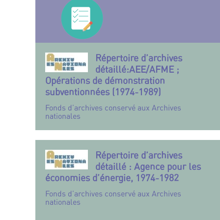
Répertoire d’archives
détaillé:AEE/AFME ;
Opérations de démonstration
subventionnées (1974-1989)
Fonds d’archives conservé aux Archives
nationales
Répertoire d’archives
détaillé : Agence pour les
économies d’énergie, 1974-1982
Fonds d’archives conservé aux Archives
nationales