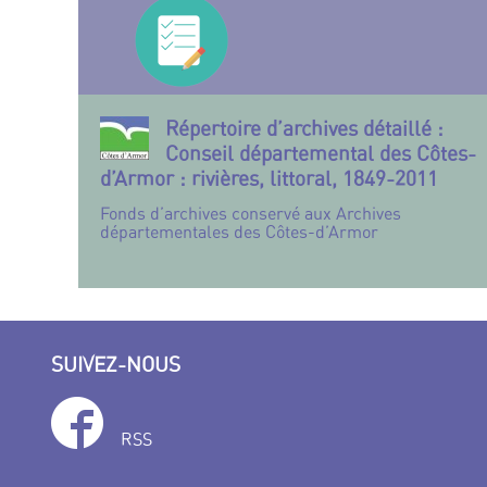
Répertoire d’archives détaillé :
Conseil départemental des Côtes-
d’Armor : rivières, littoral, 1849-2011
Fonds d’archives conservé aux Archives
départementales des Côtes-d’Armor
SUIVEZ-NOUS
RSS