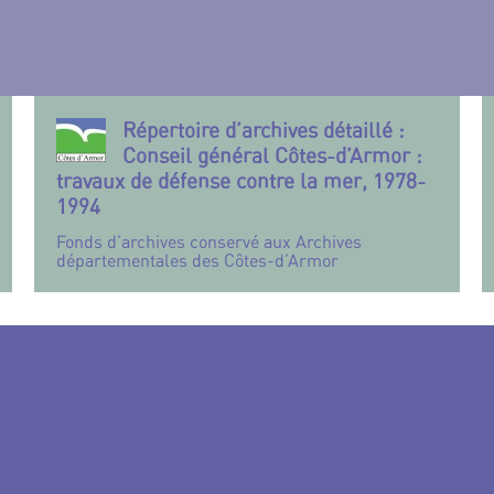
Répertoire d’archives détaillé :
Conseil général Côtes-d’Armor :
travaux de défense contre la mer, 1978-
1994
Fonds d’archives conservé aux Archives
départementales des Côtes-d’Armor