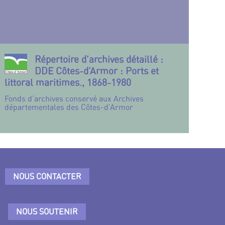
Répertoire d’archives détaillé :
DDE Côtes-d’Armor : Ports et
littoral maritimes., 1868-1980
Fonds d’archives conservé aux Archives
départementales des Côtes-d’Armor
NOUS CONTACTER
NOUS SOUTENIR