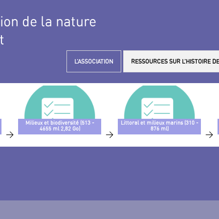
tion de la nature
t
L’ASSOCIATION
RESSOURCES SUR L’HISTOIRE DE
Milieux et biodiversité (513 -
Littoral et milieux marins (310 -
4655 ml 2,82 Go)
876 ml)
>
>
>