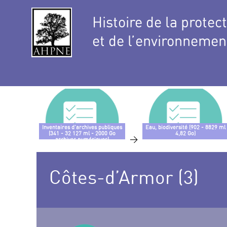
Histoire de la protec
et de l’environnemen
Inventaires d’archives publiques
Eau, biodiversité (902 - 8829 ml
(341 - 32 127 ml - 2000 Go
4,82 Go)
>
archives numériques)
Côtes-d’Armor (3)