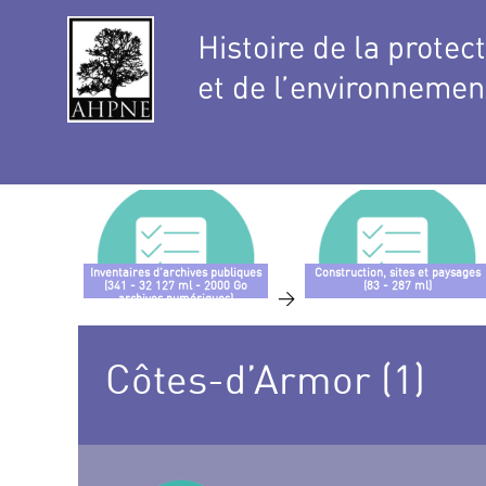
Histoire de la protec
et de l’environnemen
Inventaires d’archives publiques
Construction, sites et paysages
(341 - 32 127 ml - 2000 Go
(83 - 287 ml)
>
archives numériques)
Côtes-d’Armor (1)