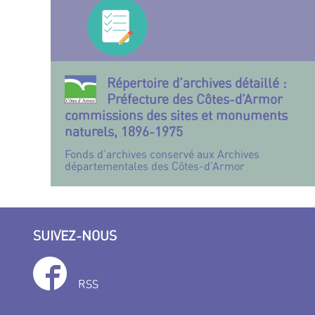
Répertoire d’archives détaillé :
Préfecture des Côtes-d’Armor
commissions des sites et monuments
naturels, 1896-1975
Fonds d’archives conservé aux Archives
départementales des Côtes-d’Armor
SUIVEZ-NOUS
RSS