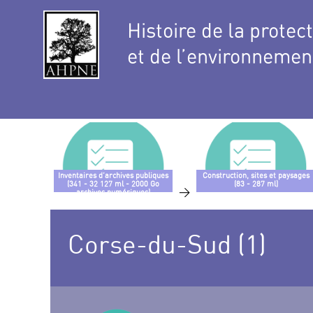
Histoire de la protec
et de l’environnemen
Inventaires d’archives publiques
Construction, sites et paysages
(341 - 32 127 ml - 2000 Go
(83 - 287 ml)
>
archives numériques)
Corse-du-Sud (1)