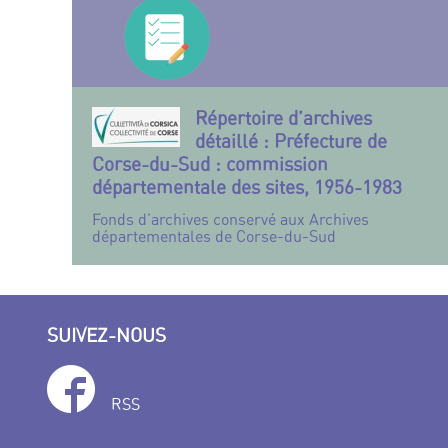
Répertoire d’archives
détaillé : Préfecture de
Corse-du-Sud : commission
départementale des sites, 1956-1983
Fonds d’archives conservé aux Archives
départementales de Corse-du-Sud
SUIVEZ-NOUS
RSS