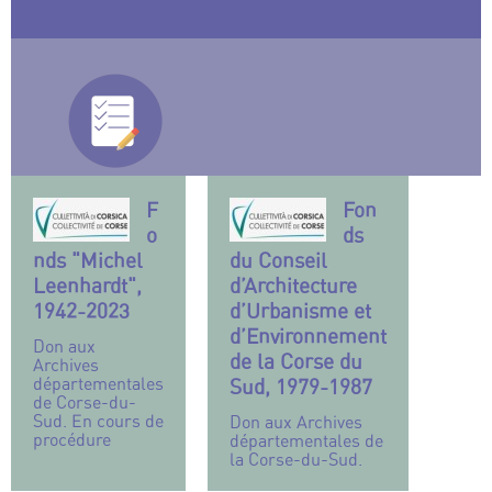
F
Fon
o
ds
nds "Michel
du Conseil
Leenhardt",
d’Architecture
1942-2023
d’Urbanisme et
d’Environnement
Don aux
de la Corse du
Archives
départementales
Sud, 1979-1987
de Corse-du-
Sud. En cours de
Don aux Archives
procédure
départementales de
la Corse-du-Sud.