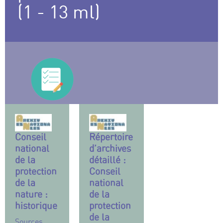
(1 - 13 ml)
Conseil
Répertoire
national
d’archives
de la
détaillé :
protection
Conseil
de la
national
nature :
de la
historique
protection
de la
Sources