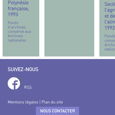
Polynésie
Sect
française,
l’agr
1993
et de
l’ali
Fonds
d’archives
1992
conservé aux
Archives
Fonds
nationales
conse
Archi
natio
SUIVEZ-NOUS
RSS
Mentions légales
|
Plan du site
NOUS CONTACTER