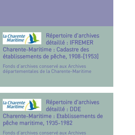
Répertoire d’archives
détaillé : IFREMER
Charente-Maritime : Cadastre des
établissements de pêche, 1908-[1953]
Fonds d’archives conservé aux Archives
départementales de la Charente-Maritime
Répertoire d’archives
détaillé : DDE
Charente-Maritime : Etablissements de
pêche maritime, 1935-1982
Fonds d’archives conservé aux Archives