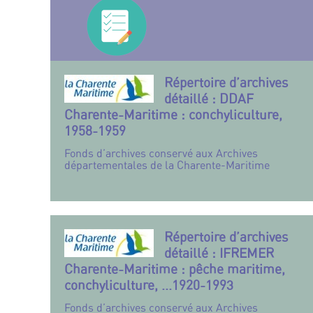
Répertoire d’archives
détaillé : DDAF
Charente-Maritime : conchyliculture,
1958-1959
Fonds d’archives conservé aux Archives
départementales de la Charente-Maritime
Répertoire d’archives
détaillé : IFREMER
Charente-Maritime : pêche maritime,
conchyliculture, ...1920-1993
Fonds d’archives conservé aux Archives