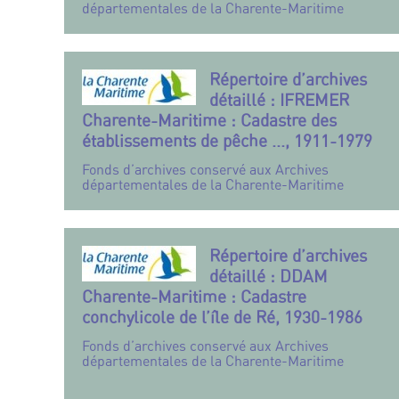
départementales de la Charente-Maritime
Répertoire d’archives
détaillé : IFREMER
Charente-Maritime : Cadastre des
établissements de pêche ..., 1911-1979
Fonds d’archives conservé aux Archives
départementales de la Charente-Maritime
Répertoire d’archives
détaillé : DDAM
Charente-Maritime : Cadastre
conchylicole de l’île de Ré, 1930-1986
Fonds d’archives conservé aux Archives
départementales de la Charente-Maritime