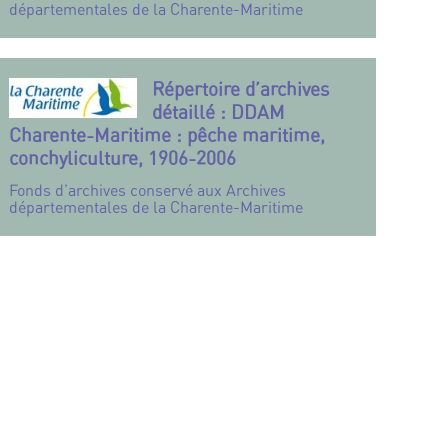
départementales de la Charente-Maritime
Répertoire d’archives
détaillé : DDAM
Charente-Maritime : pêche maritime,
conchyliculture, 1906-2006
Fonds d’archives conservé aux Archives
départementales de la Charente-Maritime