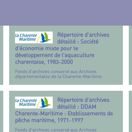
Répertoire d’archives
détaillé : Société
d’économie mixte pour le
développement de l’aquaculture
charentaise, 1983-2000
Fonds d’archives conservé aux Archives
départementales de la Charente-Maritime
Répertoire d’archives
détaillé : DDAM
Charente-Maritime : Etablissements de
pêche maritime, 1971-1997
Fonds d’archives conservé aux Archives