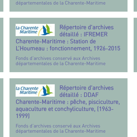
départementales de la Charente-Maritime
Répertoire d’archives
détaillé : IFREMER
Charente-Maritime : Station de
L’Houmeau : fonctionnement, 1926-2015
Fonds d’archives conservé aux Archives
départementales de la Charente-Maritime
Répertoire d’archives
détaillé : DDAF
Charente-Maritime : pêche, pisciculture,
aquaculture et conchyliculture, (1963-
1999)
Fonds d’archives conservé aux Archives
départementales de la Charente-Maritime