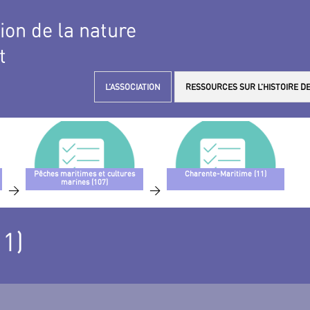
tion de la nature
t
L’ASSOCIATION
RESSOURCES SUR L’HISTOIRE DE
Pêches maritimes et cultures
Charente-Maritime (11)
marines (107)
>
>
1)