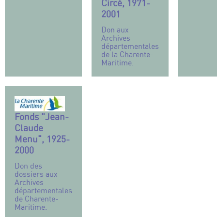
Circé, 1971-
2001
Don aux
Archives
départementales
de la Charente-
Maritime.
Fonds "Jean-
Claude
Menu", 1925-
2000
Don des
dossiers aux
Archives
départementales
de Charente-
Maritime.