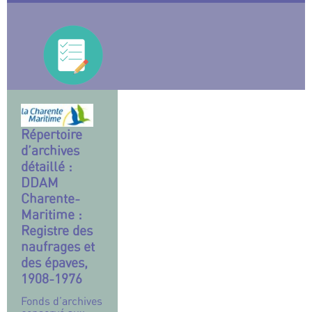
Répertoire
d’archives
détaillé :
DDAM
Charente-
Maritime :
Registre des
naufrages et
des épaves,
1908-1976
Fonds d’archives