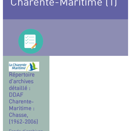
Charente-Maritime (1)
Répertoire
d’archives
détaillé :
DDAF
Charente-
Maritime :
Chasse,
(1962-2006)
Fonds d’archives