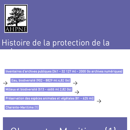
Histoire de la protection de la
nature
et de l’environnement
Inventaires d’archives publiques (341 - 32 127 ml - 2000 Go archives numériques)
Eau, biodiversité (902 - 8829 ml 4,82 Go)
>
>
Milieux et biodiversité (513 - 4655 ml 2,82 Go)
>
Préservation des espèces animales et végétales (81 - 625 ml)
>
Charente-Maritime (1)