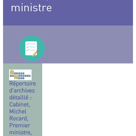
ministre
Répertoire
d’archives
détaillé :
Cabinet,
Michel
Rocard,
Premier
ministre,