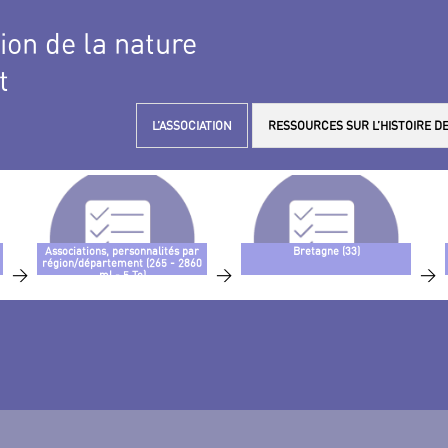
tion de la nature
t
L’ASSOCIATION
RESSOURCES SUR L’HISTOIRE DE
Associations, personnalités par
Bretagne (33)
région/département (265 - 2860
>
>
>
ml - 5 To)