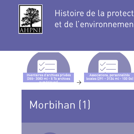
Histoire de la protec
et de l’environnemen
Inventaires d’archives privées
Associations, personnalités
(355- 3083 ml - 5 To archives
locales (291 - 3134 ml - 100 Go)
>
numériques)
Morbihan (1)