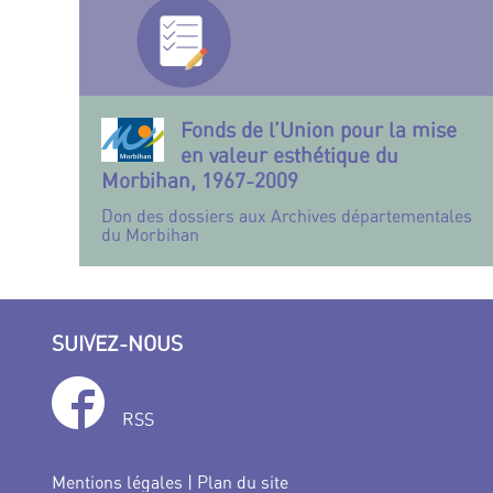
Fonds de l’Union pour la mise
en valeur esthétique du
Morbihan, 1967-2009
Don des dossiers aux Archives départementales
du Morbihan
SUIVEZ-NOUS
RSS
Mentions légales
|
Plan du site