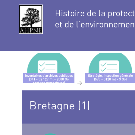
Histoire de la protec
et de l’environnemen
Inventaires d’archives publiques
Stratégie, inspection générale
(341 - 32 127 ml - 2000 Go
(578 - 3120 ml - 3 Go)
>
archives numériques)
Bretagne (1)