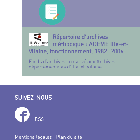
Répertoire d’archives
méthodique : ADEME Ille-et-
Vilaine, fonctionnement, 1982- 2006
Fonds d’archives conservé aux Archives
départementales d’Ille-et-Vilaine
SUIVEZ-NOUS
RSS
Mentions légales
|
Plan du site