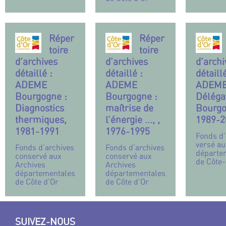
Réper
Réper
toire
toire
d’archives
d’archives
d’archi
détaillé :
détaillé :
détaillé
ADEME
ADEME
ADEME
Bourgogne :
Bourgogne :
Déléga
Diagnostics
maîtrise de
Bourgo
thermiques,
l’énergie ..., ,
1989-2
1981-1991
1976-1995
Fonds d’
versé au
Fonds d’archives
Fonds d’archives
départe
conservé aux
conservé aux
de Côte-
Archives
Archives
départementales
départementales
de Côte d’Or
de Côte d’Or
SUIVEZ-NOUS