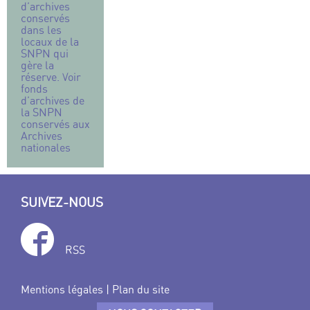
d’archives
conservés
dans les
locaux de la
SNPN qui
gère la
réserve. Voir
fonds
d’archives de
la SNPN
conservés aux
Archives
nationales
SUIVEZ-NOUS
RSS
Mentions légales
|
Plan du site