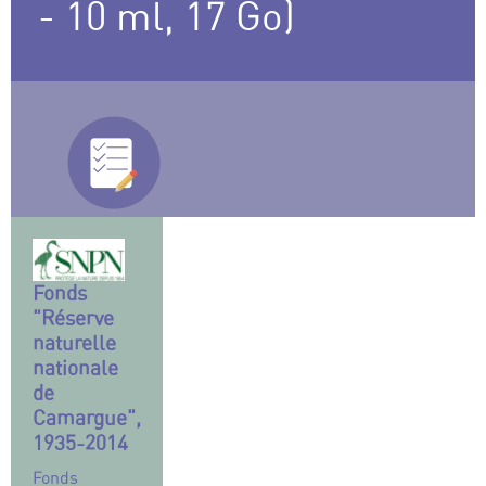
- 10 ml, 17 Go)
Fonds
"Réserve
naturelle
nationale
de
Camargue",
1935-2014
Fonds