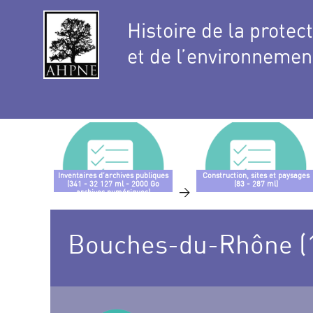
Histoire de la protec
et de l’environnemen
Inventaires d’archives publiques
Construction, sites et paysages
(341 - 32 127 ml - 2000 Go
(83 - 287 ml)
>
archives numériques)
Bouches-du-Rhône (