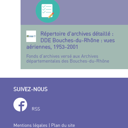
Répertoire d’archives détaillé :
DDE Bouches-du-Rhône : vues
aériennes, 1953-2001
Fonds d’archives versé aux Archives
départementales des Bouches-du-Rhône
SUIVEZ-NOUS
RSS
Mentions légales
|
Plan du site