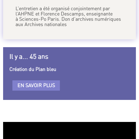
L’entretien a été organisé conjointement par
l’AHPNE et Florence Descamps, enseignante
à Sciences-Po Paris. Don d’archives numériques
aux Archives nationales
Il y a... 45 ans
Création du Plan bleu
EN SAVOIR PLUS