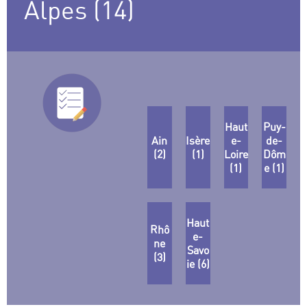
Alpes (14)
Haut
Puy-
Ain
Isère
e-
de-
(2)
(1)
Loire
Dôm
(1)
e (1)
Haut
Rhô
e-
ne
Savo
(3)
ie (6)