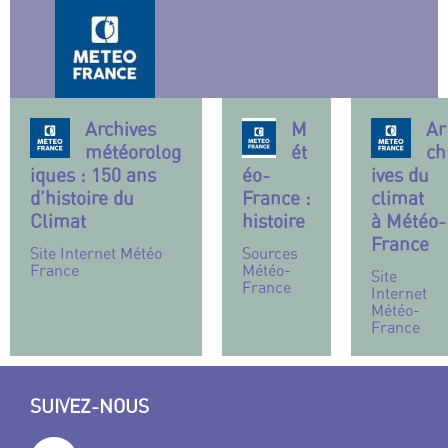
Archives
M
Ar
météorolog
ét
ch
iques : 150 ans
éo-
ives du
d’histoire du
France :
climat
Climat
histoire
à Météo-
France
Site Internet Météo
Sources
France
Météo-
Site
France
Internet
Météo-
France
SUIVEZ-NOUS