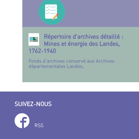
Répertoire d’archives détaillé :
Mines et énergie des Landes,
1762-1940
Fonds d’archives conservé aux Archives
départementales Landes,
SUIVEZ-NOUS
RSS