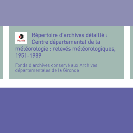
Répertoire d’archives détaillé :
Centre départemental de la
météorologie : relevés météorologiques,
1951-1989
Fonds d’archives conservé aux Archives
départementales de la Gironde