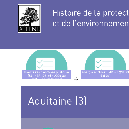
Histoire de la protec
et de l’environnemen
Inventaires d’archives publiques
Energie et climat (481 - 3 234 ml
(341 - 32 127 ml - 2000 Go
9,6 Go)
>
archives numériques)
Aquitaine (3)