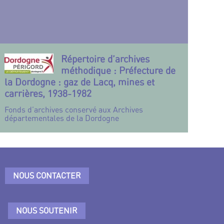
Répertoire d’archives
méthodique : Préfecture de
la Dordogne : gaz de Lacq, mines et
carrières, 1938-1982
Fonds d’archives conservé aux Archives
départementales de la Dordogne
NOUS CONTACTER
NOUS SOUTENIR