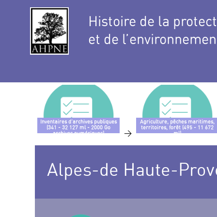
Histoire de la protec
et de l’environnemen
Inventaires d’archives publiques
Agriculture, pêches maritimes,
(341 - 32 127 ml - 2000 Go
territoires, forêt (495 - 11 672
>
archives numériques)
ml)
Alpes-de Haute-Prov