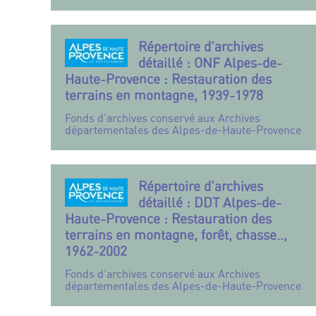
Répertoire d’archives
détaillé : ONF Alpes-de-
Haute-Provence : Restauration des
terrains en montagne, 1939-1978
Fonds d’archives conservé aux Archives
départementales des Alpes-de-Haute-Provence
Répertoire d’archives
détaillé : DDT Alpes-de-
Haute-Provence : Restauration des
terrains en montagne, forêt, chasse..,
1962-2002
Fonds d’archives conservé aux Archives
départementales des Alpes-de-Haute-Provence