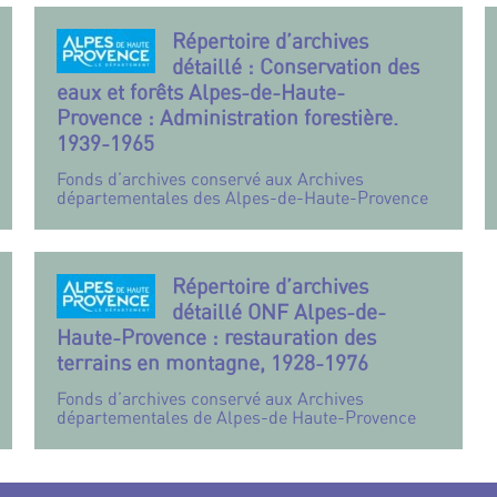
Répertoire d’archives
détaillé : Conservation des
eaux et forêts Alpes-de-Haute-
Provence : Administration forestière.
1939-1965
Fonds d’archives conservé aux Archives
départementales des Alpes-de-Haute-Provence
Répertoire d’archives
détaillé ONF Alpes-de-
Haute-Provence : restauration des
terrains en montagne, 1928-1976
Fonds d’archives conservé aux Archives
départementales de Alpes-de Haute-Provence