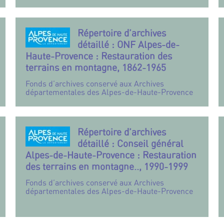
Répertoire d’archives
détaillé : ONF Alpes-de-
Haute-Provence : Restauration des
terrains en montagne, 1862-1965
Fonds d’archives conservé aux Archives
départementales des Alpes-de-Haute-Provence
Répertoire d’archives
détaillé : Conseil général
Alpes-de-Haute-Provence : Restauration
des terrains en montagne.., 1990-1999
Fonds d’archives conservé aux Archives
départementales des Alpes-de-Haute-Provence