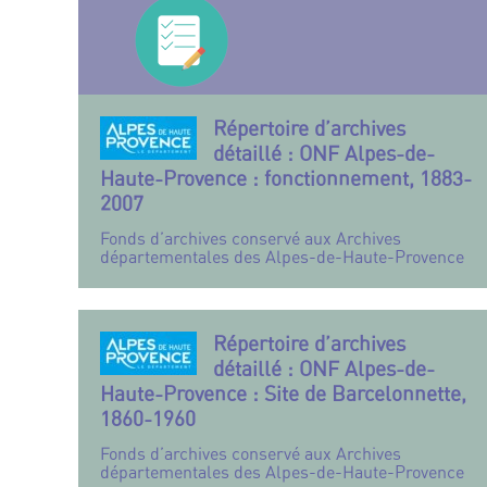
Répertoire d’archives
détaillé : ONF Alpes-de-
Haute-Provence : fonctionnement, 1883-
2007
Fonds d’archives conservé aux Archives
départementales des Alpes-de-Haute-Provence
Répertoire d’archives
détaillé : ONF Alpes-de-
Haute-Provence : Site de Barcelonnette,
1860-1960
Fonds d’archives conservé aux Archives
départementales des Alpes-de-Haute-Provence