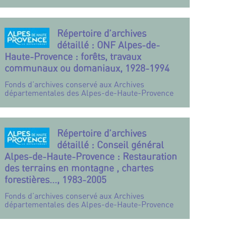
Répertoire d’archives
détaillé : ONF Alpes-de-
Haute-Provence : forêts, travaux
communaux ou domaniaux, 1928-1994
Fonds d’archives conservé aux Archives
départementales des Alpes-de-Haute-Provence
Répertoire d’archives
détaillé : Conseil général
Alpes-de-Haute-Provence : Restauration
des terrains en montagne , chartes
forestières..., 1983-2005
Fonds d’archives conservé aux Archives
départementales des Alpes-de-Haute-Provence