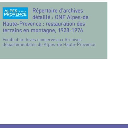
Répertoire d’archives
détaillé : ONF Alpes-de
Haute-Provence : restauration des
terrains en montagne, 1928-1976
Fonds d’archives conservé aux Archives
départementales de Alpes-de Haute-Provence