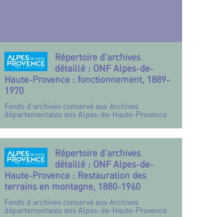
Répertoire d’archives
détaillé : ONF Alpes-de-
Haute-Provence : fonctionnement, 1889-
1970
Fonds d’archives conservé aux Archives
départementales des Alpes-de-Haute-Provence
Répertoire d’archives
détaillé : ONF Alpes-de-
Haute-Provence : Restauration des
terrains en montagne, 1880-1960
Fonds d’archives conservé aux Archives
départementales des Alpes-de-Haute-Provence