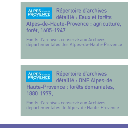
Répertoire d’archives
détaillé : Eaux et forêts
Alpes-de-Haute-Provence : agriculture,
forêt, 1605-1947
Fonds d’archives conservé aux Archives
départementales des Alpes-de-Haute-Provence
Répertoire d’archives
détaillé : ONF Alpes-de
Haute-Provence : forêts domaniales,
1880-1979,
Fonds d’archives conservé aux Archives
départementales de Alpes-de Haute-Provence