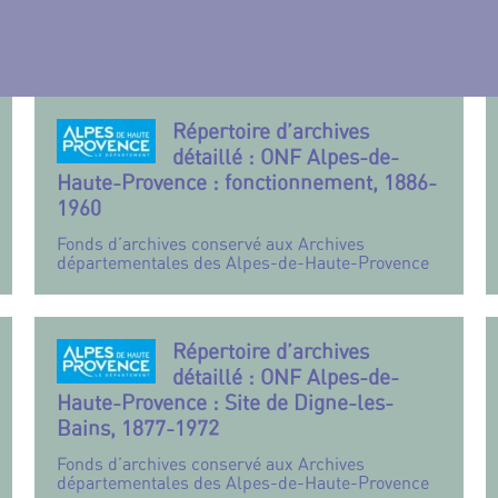
Répertoire d’archives
détaillé : ONF Alpes-de-
Haute-Provence : fonctionnement, 1886-
1960
Fonds d’archives conservé aux Archives
départementales des Alpes-de-Haute-Provence
Répertoire d’archives
détaillé : ONF Alpes-de-
Haute-Provence : Site de Digne-les-
Bains, 1877-1972
Fonds d’archives conservé aux Archives
départementales des Alpes-de-Haute-Provence