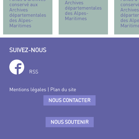
Archives
conservé aux
conserv
départementales
Archives
Archives
des Alpes-
départementales
départe
Maritimes
des Alpes-
des Alp
Maritimes
Maritim
SUIVEZ-NOUS
RSS
Mentions légales
|
Plan du site
NOUS CONTACTER
NOUS SOUTENIR