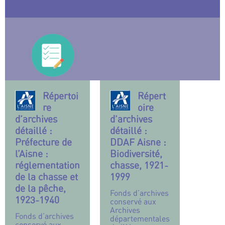
Répertoi
Répert
re
oire
d’archives
d’archives
détaillé :
détaillé :
Préfecture de
DDAF Aisne :
l’Aisne :
Biodiversité,
réglementation
chasse, 1921-
de la chasse et
1999
de la pêche,
Fonds d’archives
1923-1940
conservé aux
Archives
Fonds d’archives
départementales
conservé aux