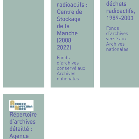
déchets
radioactifs :
radioactifs,
Centre de
1989-2003
Stockage
de la
Fonds
Manche
d’archives
versé aux
(2008-
Archives
2022)
nationales
Fonds
d’archives
conservé aux
Archives
nationales
Répertoire
d’archives
détaillé :
Agence