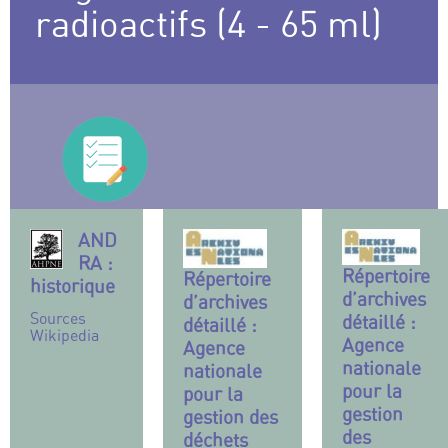
radioactifs (4 - 65 ml)
AND
RA :
Répertoire
Répertoire
historique
d’archives
d’archives
Sources
détaillé :
détaillé :
Wikipedia
Agence
Agence
nationale
nationale
pour la
pour la
gestion
gestion des
des
déchets