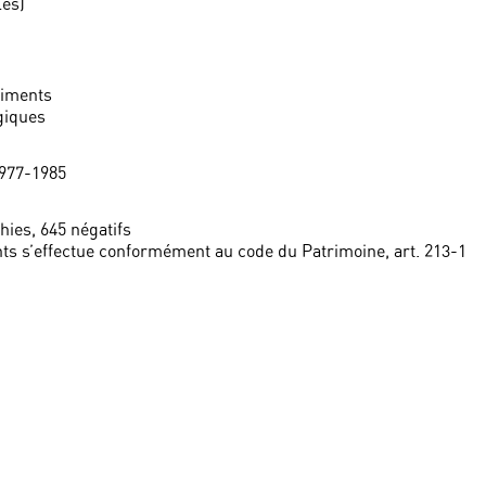
les)
liments
giques
1977-1985
hies, 645 négatifs
ts s’effectue conformément au code du Patrimoine, art. 213-1