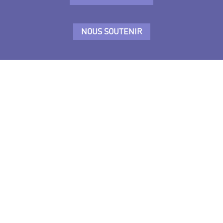
NOUS SOUTENIR