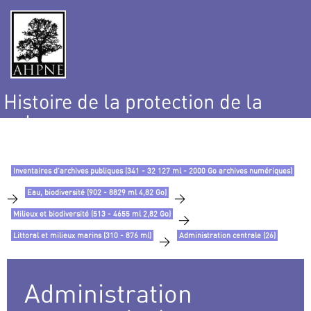
Histoire de la protection de la
nature
et de l’environnement
Inventaires d’archives publiques (341 - 32 127 ml - 2000 Go archives numériques)
Eau, biodiversité (902 - 8829 ml 4,82 Go)
>
>
Milieux et biodiversité (513 - 4655 ml 2,82 Go)
>
Littoral et milieux marins (310 - 876 ml)
Administration centrale (26)
>
Administration