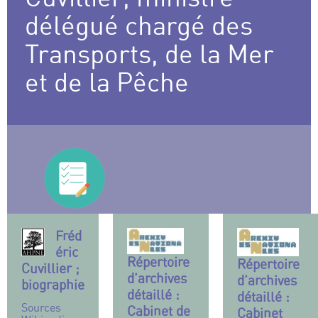
délégué chargé des
Transports, de la Mer
et de la Pêche
Fréd
éric
Répertoire
Répertoire
Cuvillier ;
d’archives
d’archives
biographie
détaillé :
détaillé :
Sources
Cabinet de
Cabinet