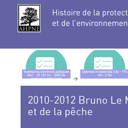
Histoire de la protec
et de l’environnemen
Inventaires d’archives publiques
Cabinets ministériels (134 - 774
(341 - 32 127 ml - 2000 Go
ml - 2 To)
>
archives numériques)
2010-2012 Bruno Le Ma
et de la pêche