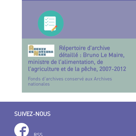
Répertoire d’archive
détaillé : Bruno Le Maire,
ministre de l’alimentation, de
l’agriculture et de la pêche, 2007-2012
Fonds d’archives conservé aux Archives
nationales
SUIVEZ-NOUS
RSS