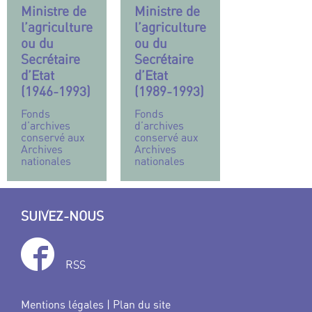
Ministre de
Ministre de
l’agriculture
l’agriculture
ou du
ou du
Secrétaire
Secrétaire
d’Etat
d’Etat
(1946-1993)
(1989-1993)
Fonds
Fonds
d’archives
d’archives
conservé aux
conservé aux
Archives
Archives
nationales
nationales
SUIVEZ-NOUS
RSS
Mentions légales
|
Plan du site