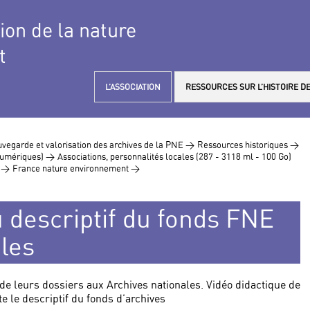
tion de la nature
t
L’ASSOCIATION
RESSOURCES SUR L’HISTOIRE DE
vegarde et valorisation des archives de la PNE >
Ressources historiques >
 numériques) >
Associations, personnalités locales (287 - 3118 ml - 100 Go)
) >
France nature environnement >
u descriptif du fonds FNE
les
de leurs dossiers aux Archives nationales. Vidéo didactique de
 le descriptif du fonds d’archives