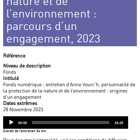
nature et de
l’environnement :
parcours d’un
engagement, 2023
Référence
Niveau de description
Fonds
Intitulé
Fonds numérique : entretien d’Anne Vourc’h, personnalité de
la protection de la nature et de l’environnement : origines
d’un engagement
Dates extrêmes
28 Novembre 2023
Audio
Current
Total
00:00
34:29
Player
time
duration
Extrait de l’entretien 34 mn