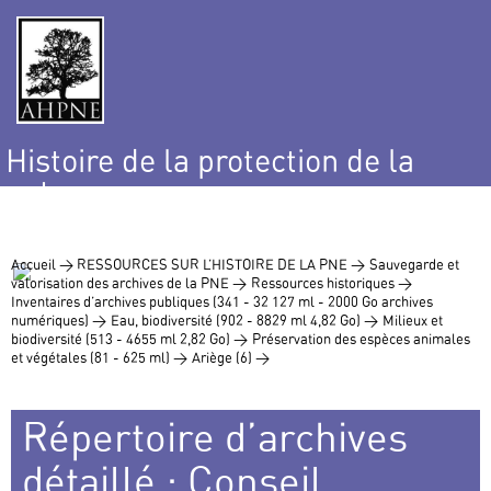
Histoire de la protection de la
nature
et de l’environnement
Accueil >
RESSOURCES SUR L’HISTOIRE DE LA PNE >
Sauvegarde et
valorisation des archives de la PNE >
Ressources historiques >
Inventaires d’archives publiques (341 - 32 127 ml - 2000 Go archives
numériques) >
Eau, biodiversité (902 - 8829 ml 4,82 Go) >
Milieux et
biodiversité (513 - 4655 ml 2,82 Go) >
Préservation des espèces animales
et végétales (81 - 625 ml) >
Ariège (6) >
Répertoire d’archives
détaillé : Conseil