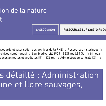
tion de la nature
t
L’ASSOCIATION
RESSOURCES SUR L’HISTOIRE DE
vegarde et valorisation des archives de la PNE >
Ressources historiques >
 archives numériques) >
Eau, biodiversité (902 - 8829 ml 4,82 Go) >
Milieux
pèces animales et végétales (81 - 625 ml) >
Administration centrale (21) >
s détaillé : Administration
une et flore sauvages,