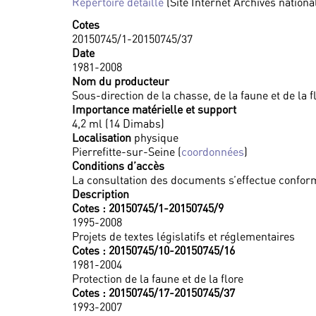
Répertoire détaillé
(Site Internet Archives nationa
Cotes
20150745/1-20150745/37
Date
1981-2008
Nom du producteur
Sous-direction de la chasse, de la faune et de la 
Importance matérielle et support
4,2 ml (14 Dimabs)
Localisation
physique
Pierrefitte-sur-Seine (
coordonnées
)
Conditions d’accès
La consultation des documents s’effectue conform
Description
Cotes : 20150745/1-20150745/9
1995-2008
Projets de textes législatifs et réglementaires
Cotes : 20150745/10-20150745/16
1981-2004
Protection de la faune et de la flore
Cotes : 20150745/17-20150745/37
1993-2007