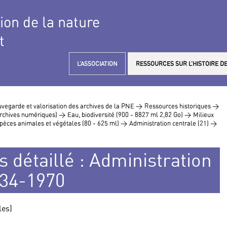
tion de la nature
t
L’ASSOCIATION
RESSOURCES SUR L’HISTOIRE DE
vegarde et valorisation des archives de la PNE >
Ressources historiques >
 archives numériques) >
Eau, biodiversité (900 - 8827 ml 2,82 Go) >
Milieux
pèces animales et végétales (80 - 625 ml) >
Administration centrale (21) >
s détaillé : Administration
934-1970
les)