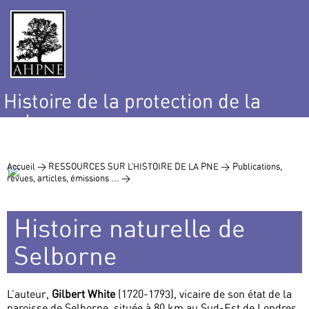
Histoire de la protection de la
nature
et de l’environnement
Accueil >
RESSOURCES SUR L’HISTOIRE DE LA PNE >
Publications,
revues, articles, émissions ... >
Histoire naturelle de
Selborne
L’auteur,
Gilbert White
(1720-1793), vicaire de son état de la
paroisse de Selborne, située à 80 km au Sud-Est de Londres