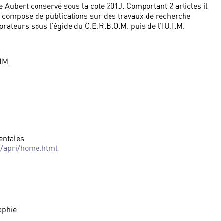
e Aubert conservé sous la cote 201J. Comportant 2 articles il
 compose de publications sur des travaux de recherche
borateurs sous l’égide du C.E.R.B.O.M. puis de l’IU.I.M.
IM.
entales
l/apri/home.html
aphie